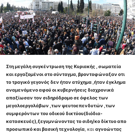
Στη μεγάλη συγκέντρωση της Κυριακής , σωματεία
και εργαζομένοι στο σύνταγμα, βροντοφώναξαν οτι
το τραγικό γεγονός δεν ήταν ατύχημα ,ήταν έγκλημα
αναμενόμενο αφού οι κυβερνήσεις διαχρονικά
απαξίωσαν τον σιδηρόδρομο σε όφελος των
μεγαλοεργολάβων ,των ψευτοεπενδυτών ,των
συμφερόντων του οδικού δικτύου(διόδια-
κατασκευές),ξεγυμνώνοντας το σιδη/κο δίκτυο απο
προσωπικό και βασική τεχνολογία
, και
αγνοώντας