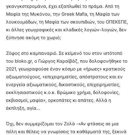
γκανγκστερομάνα, έχει εξαπλωθεί το πράμα. Από τη
Μαφία της Μυκόνου, την Greek Mafia, τη Μαφία των
λουκουμάδων, τη Μαφία των σκουπιδιών, του ΟΠΕΚΕΠΕ,
κι άλλες γεωγραφικές και κλαδικές λογιών-λογιών, δεν
ξύπνησε ακόμη το χωριό;
Ζόφος στο καμπαναριό. Σε κείμενό του στον ιστότοπό
του bloko.gr, ο Γιώργος Καραϊβάζ, που δολοφονήθηκε το
2021, γεωγραφούσε έναν κόσμο με «ήρωες» κρατικούς
αξιωματούχους, «επιχειρηματίες, απόστρατους και εν
ενεργεία αξιωματικούς, δικαστικούς, επιχειρηματίες,
εκκλησιαστικoύς κ.ο.κ. Βρώμικο χρήμα, δολοφονίες,
εκβιασμοί, μαφία», ορκοπάτες κι απάτες. Αλλά η
έκπληξη, αγία…
Όχι, δεν συμμερίζομαι τον Ζολά -«Αν φτάσεις σε μια
πόλη και θέλεις να γνωρίσεις τα καθάρματά της, ξεκινά