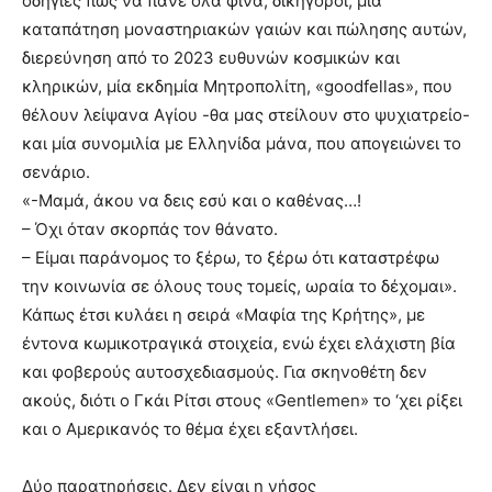
οδηγίες πώς να πάνε όλα φίνα, δικηγόροι, μία
καταπάτηση μοναστηριακών γαιών και πώλησης αυτών,
διερεύνηση από το 2023 ευθυνών κοσμικών και
κληρικών, μία εκδημία Μητροπολίτη, «goodfellas», που
θέλουν λείψανα Αγίου -θα μας στείλουν στο ψυχιατρείο-
και μία συνομιλία με Ελληνίδα μάνα, που απογειώνει το
σενάριο.
«-Μαμά, άκου να δεις εσύ και ο καθένας…!
– Όχι όταν σκορπάς τον θάνατο.
– Είμαι παράνομος το ξέρω, το ξέρω ότι καταστρέφω
την κοινωνία σε όλους τους τομείς, ωραία το δέχομαι».
Κάπως έτσι κυλάει η σειρά «Μαφία της Κρήτης», με
έντονα κωμικοτραγικά στοιχεία, ενώ έχει ελάχιστη βία
και φοβερούς αυτοσχεδιασμούς. Για σκηνοθέτη δεν
ακούς, διότι ο Γκάι Ρίτσι στους «Gentlemen» το ‘χει ρίξει
και ο Αμερικανός το θέμα έχει εξαντλήσει.
Δύο παρατηρήσεις. Δεν είναι η νήσος