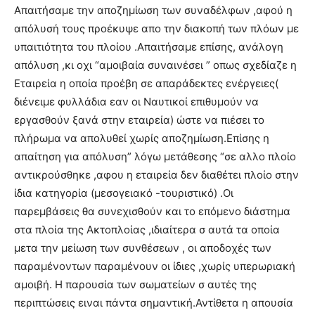
Απαιτήσαμε την αποζημίωση των συναδέλφων ,αφού η
απόλυσή τους προέκυψε απο την διακοπή των πλόων με
υπαιτιότητα του πλοίου .Απαιτήσαμε επίσης, ανάλογη
απόλυση ,κι οχι “αμοιβαία συναινέσει ” οπως σχεδίαζε η
Εταιρεία η οποία προέβη σε απαράδεκτες ενέργειες(
διένειμε φυλλάδια εαν οι Ναυτικοί επιθυμούν να
εργασθούν ξανά στην εταιρεία) ώστε να πιέσει το
πλήρωμα να απολυθεί χωρίς αποζημίωση.Επίσης η
απαίτηση για απόλυση” λόγω μετάθεσης “σε αλλο πλοίο
αντικρούσθηκε ,αφου η εταιρεία δεν διαθέτει πλοίο στην
ίδια κατηγορία (μεσογειακό -τουριστικό) .Οι
παρεμβάσεις θα συνεχισθούν και το επόμενο διάστημα
στα πλοία της Ακτοπλοίας ,ιδιαίτερα σ αυτά τα οποία
μετα την μείωση των συνθέσεων , οι αποδοχές των
παραμένοντων παραμένουν οι ίδιες ,χωρίς υπερωριακή
αμοιβή. Η παρουσία των σωματείων σ αυτές της
περιπτώσεις ειναι πάντα σημαντική.Αντίθετα η απουσία