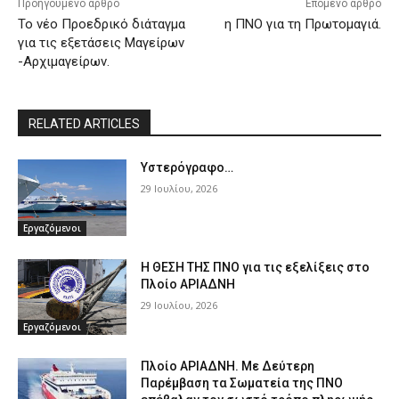
Προηγούμενο άρθρο
Επόμενο άρθρο
Το νέο Προεδρικό διάταγμα
η ΠΝΟ για τη Πρωτομαγιά.
για τις εξετάσεις Μαγείρων
-Αρχιμαγείρων.
RELATED ARTICLES
Υστερόγραφο…
29 Ιουλίου, 2026
Εργαζόμενοι
Η ΘΕΣΗ ΤΗΣ ΠΝΟ για τις εξελίξεις στο
Πλοίο ΑΡΙΑΔΝΗ
29 Ιουλίου, 2026
Εργαζόμενοι
Πλοίο ΑΡΙΑΔΝΗ. Με Δεύτερη
Παρέμβαση τα Σωματεία της ΠΝΟ