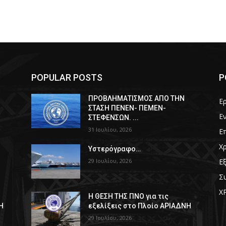
POPULAR POSTS
P
ΠPOΒΛΗΜΑΤΙΣΜΟΣ ΑΠΟ ΤΗΝ
Ε
ΣΤΑΣΗ ΠΕΝΕΝ- ΠΕΜΕΝ-
Ε
ΣΤΕΦΕΝΣΩΝ. ...
31 Ιουλίου, 2026
Ε
Χ
Υστερόγραφο…
29 Ιουλίου, 2026
Ε
Σ
Χ
Η ΘΕΣΗ ΤΗΣ ΠΝΟ για τις
Η
εξελίξεις στο Πλοίο ΑΡΙΑΔΝΗ
29 Ιουλίου, 2026