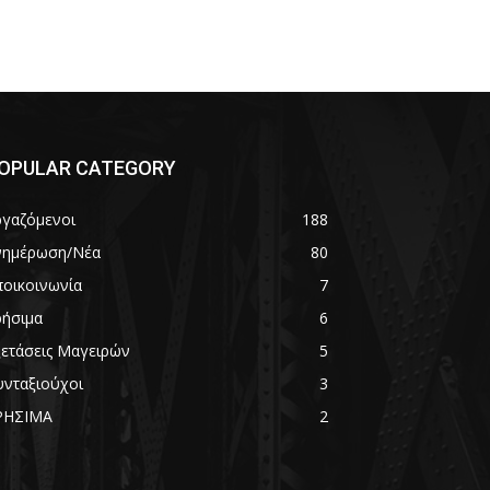
OPULAR CATEGORY
ργαζόμενοι
188
νημέρωση/Νέα
80
ποικοινωνία
7
ρήσιμα
6
ξετάσεις Μαγειρών
5
υνταξιούχοι
3
ΡΗΣΙΜΑ
2