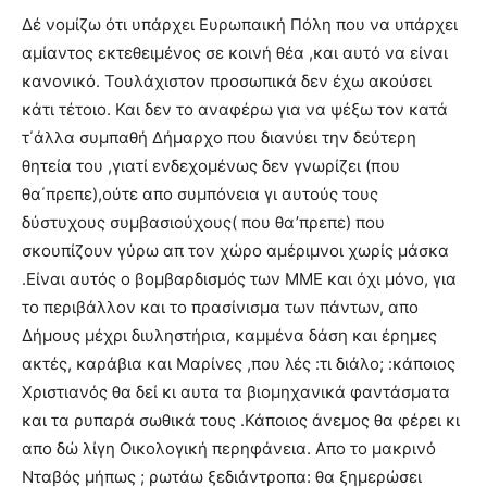
Δέ νομίζω ότι υπάρχει Ευρωπαική Πόλη που να υπάρχει
αμίαντος εκτεθειμένος σε κοινή θέα ,και αυτό να είναι
κανονικό. Τουλάχιστον προσωπικά δεν έχω ακούσει
κάτι τέτοιο. Και δεν το αναφέρω για να ψέξω τον κατά
τ΄άλλα συμπαθή Δήμαρχο που διανύει την δεύτερη
θητεία του ,γιατί ενδεχομένως δεν γνωρίζει (που
θα΄πρεπε),ούτε απο συμπόνεια γι αυτούς τους
δύστυχους συμβασιούχους( που θα’πρεπε) που
σκουπίζουν γύρω απ τον χώρο αμέριμνοι χωρίς μάσκα
.Είναι αυτός ο βομβαρδισμός των ΜΜΕ και όχι μόνο, για
το περιβάλλον και το πρασίνισμα των πάντων, απο
Δήμους μέχρι διυληστήρια, καμμένα δάση και έρημες
ακτές, καράβια και Μαρίνες ,που λές :τι διάλο; :κάποιος
Χριστιανός θα δεί κι αυτα τα βιομηχανικά φαντάσματα
και τα ρυπαρά σωθικά τους .Κάποιος άνεμος θα φέρει κι
απο δώ λίγη Οικολογική περηφάνεια. Απο το μακρινό
Νταβός μήπως ; ρωτάω ξεδιάντροπα: θα ξημερώσει