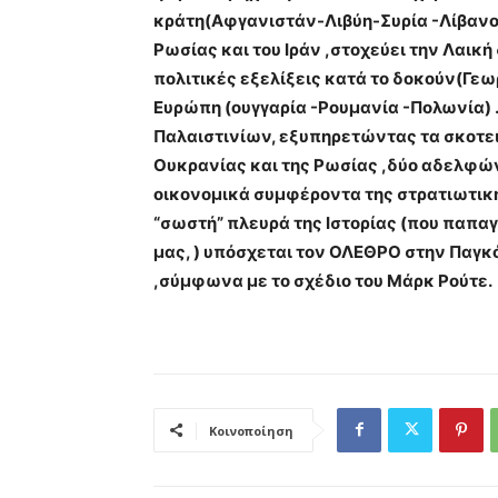
κράτη(Αφγανιστάν-Λιβύη-Συρία -Λίβανο) 
Ρωσίας και του Ιράν ,στοχεύει την Λαική
πολιτικές εξελίξεις κατά το δοκούν(Γεω
Ευρώπη (ουγγαρία -Ρουμανία -Πολωνία)
Παλαιστινίων, εξυπηρετώντας τα σκοτειν
Ουκρανίας και της Ρωσίας ,δύο αδελφώ
οικονομικά συμφέροντα της στρατιωτικ
“σωστή” πλευρά της Ιστορίας (που παπα
μας, ) υπόσχεται τον ΟΛΕΘΡΟ στην Παγκ
,σύμφωνα με το σχέδιο του Μάρκ Ρούτε.
Κοινοποίηση