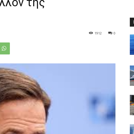
έλλον της
1912
0