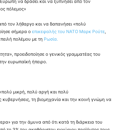
 Ευρώπη να δράσει και να ξυπνήσει από τον
άλος πόλεμος»
από τον λήθαργο και να δαπανήσει «πολύ
ποίησε σήμερα ο
επικεφαλής του ΝΑΤΟ Μαρκ Ρούτε
,
απειλή πολέμου με τη
Ρωσία.
ύτητα
», προειδοποίησε ο γενικός γραμματέας του
την ευρωπαϊκή ήπειρο.
«πολύ μικρή, πολύ αργή και πολύ
 κυβερνήσεις, τη βιομηχανία και την κοινή γνώμη να
ρα» για την άμυνα από ότι κατά τη διάρκεια του
ό το 3% του ακαθάριστου εγχώριου προϊόντος τους