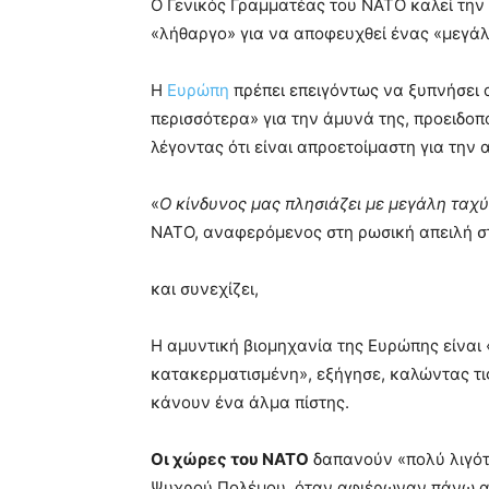
Ο Γενικός Γραμματέας του ΝΑΤΟ καλεί την
«λήθαργο» για να αποφευχθεί ένας «μεγ
Η
Ευρώπη
πρέπει επειγόντως να ξυπνήσει 
περισσότερα» για την άμυνά της, προειδο
λέγοντας ότι είναι απροετοίμαστη για την 
«
Ο κίνδυνος μας πλησιάζει με μεγάλη ταχ
ΝΑΤΟ, αναφερόμενος στη ρωσική απειλή σ
και συνεχίζει,
Η αμυντική βιομηχανία της Ευρώπης είναι 
κατακερματισμένη», εξήγησε, καλώντας τις
κάνουν ένα άλμα πίστης.
Οι χώρες του ΝΑΤΟ
δαπανούν «πολύ λιγότε
Ψυχρού Πολέμου, όταν αφιέρωναν πάνω απ