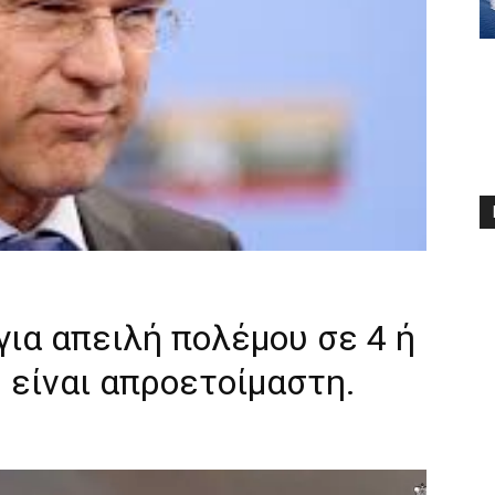
για απειλή πολέμου σε 4 ή
 είναι απροετοίμαστη.