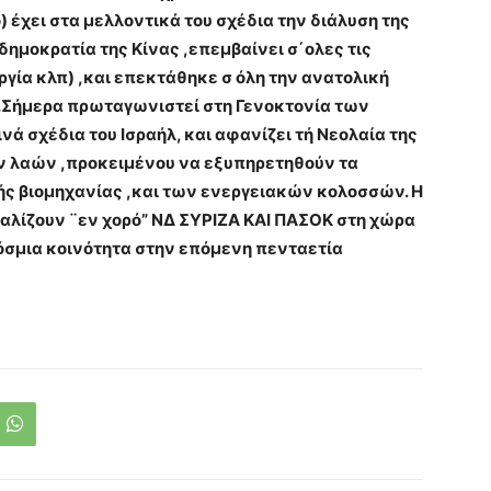
έχει στα μελλοντικά του σχέδια την διάλυση της
 δημοκρατία της Κίνας ,επεμβαίνει σ΄ολες τις
ργία κλπ) ,και επεκτάθηκε σ όλη την ανατολική
 .Σήμερα πρωταγωνιστεί στη Γενοκτονία των
ά σχέδια του Ισραήλ, και αφανίζει τή Νεολαία της
ν λαών ,προκειμένου να εξυπηρετηθούν τα
ής βιομηχανίας ,και των ενεργειακών κολοσσών. Η
γαλίζουν ¨εν χορό” ΝΔ ΣΥΡΙΖΑ ΚΑΙ ΠΑΣΟΚ στη χώρα
όσμια κοινότητα στην επόμενη πενταετία