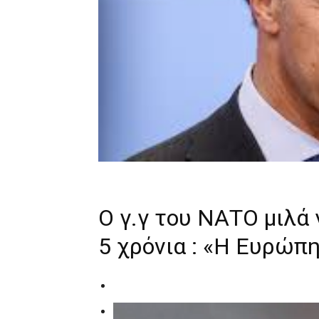
Ο γ.γ του ΝΑΤΟ μιλά 
5 χρόνια : «Η Ευρώπη