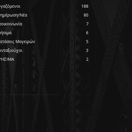
ργαζόμενοι
188
νημέρωση/Νέα
80
ποικοινωνία
7
ρήσιμα
6
ξετάσεις Μαγειρών
5
υνταξιούχοι
3
ΡΗΣΙΜΑ
2