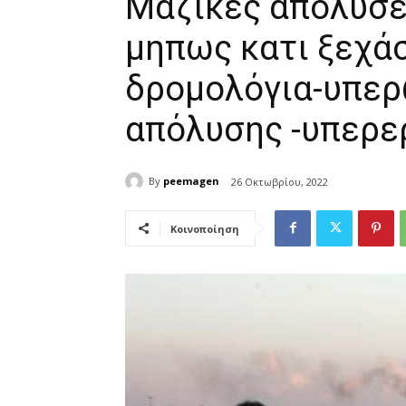
Μαζικές απολύσε
μηπως κατι ξεχάσα
δρομολόγια-υπερ
απόλυσης -υπερε
By
peemagen
26 Οκτωβρίου, 2022
Κοινοποίηση