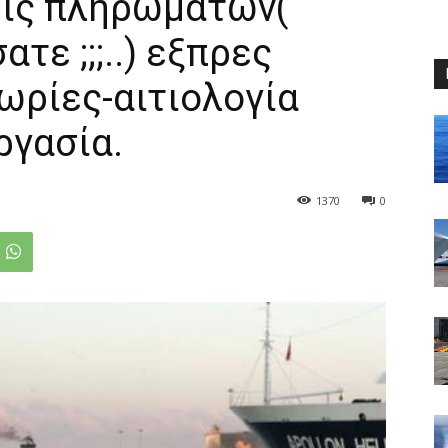
ις πληρωμάτων(
τε ;;;..) εξπρες
ωρίες-αιτιολογία
ργασία.
1370
0