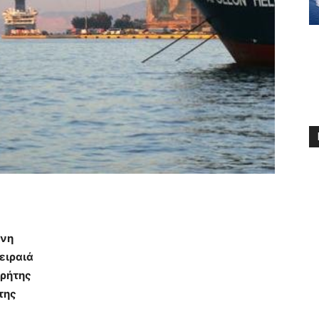
άνη
ειραιά
Κρήτης
της